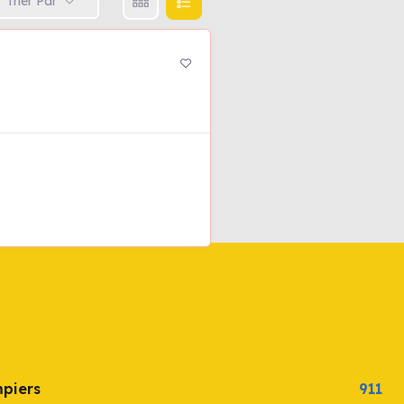
Trier Par
mpiers
911