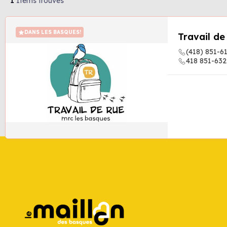
1
Items trouvés
DANS LES BASQUES!
Travail de
(418) 851-6
418 851-632