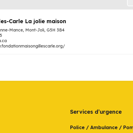
les-Carle La jolie maison
anne-Mance, Mont-Joli, G5H 3B4
5
a.ca
.fondationmaisongillescarle.org/
Services d’urgence
Police / Ambulance / Po