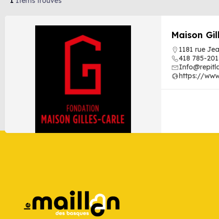
1
Items trouvés
Maison Gil
1181 rue Je
418 785-201
Info@repitl
https://www