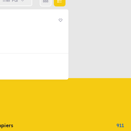
Trier Par
mpiers
911