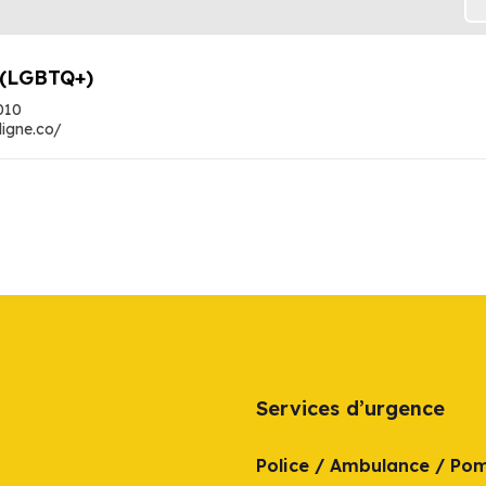
 (LGBTQ+)
010
rligne.co/
Services d’urgence
Police / Ambulance / Po