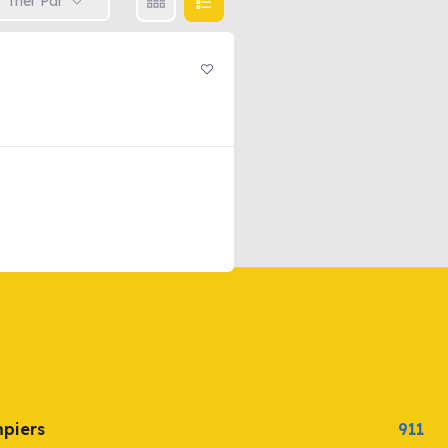
Trier Par
mpiers
911