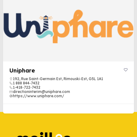
Uniphare
192, Rue Saint-Germain Est, Rimouski-Est, G5L 1A1
1 888 844-7432
1-418-722-7432
directioninterim@uniphare.com
https://www.uniphare.com/