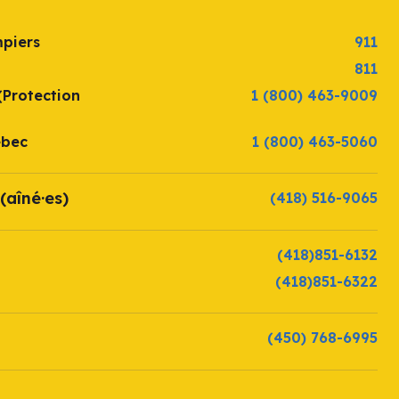
mpiers
911
811
(Protection
1 (800) 463-9009
ébec
1 (800) 463-5060
(aîné·es)
(418) 516-9065
(418)851-6132
(418)851-6322
(450) 768-6995