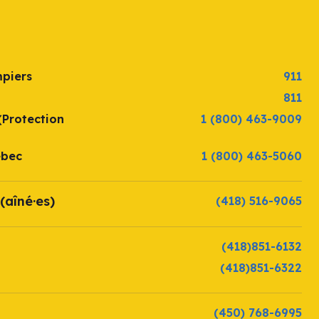
mpiers
911
811
(Protection
1 (800) 463-9009
ébec
1 (800) 463-5060
(aîné·es)
(418) 516-9065
(418)851-6132
(418)851-6322
(450) 768-6995