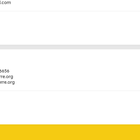
sl.com
-6656
rre.org
erre.org