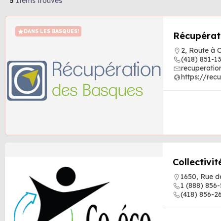
5
Items trouvés
DANS LES BASQUES!
Récupérat
2, Route à
(418) 851-1
recuperati
https://re
Collectivi
1650, Rue d
1 (888) 856
(418) 856-2