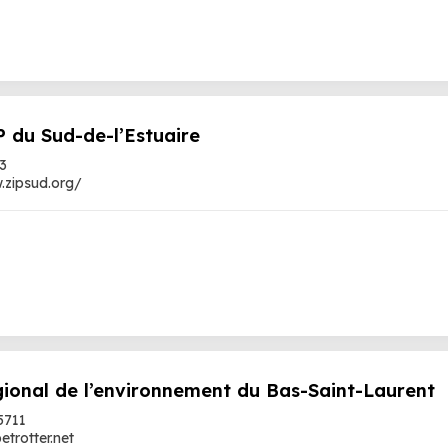
 du Sud-de-l’Estuaire
3
.zipsud.org/
gional de l’environnement du Bas-Saint-Laurent
5711
trotter.net