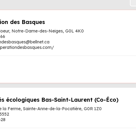
ion des Basques
 Coeur, Notre-Dame-des-Neiges, G0L 4K0
366
ondesbasques@bellnet.ca
cuperationdesbasques.com/
tés écologiques Bas-Saint-Laurent (Co-Éco)
e la Ferme, Sainte-Anne-de-la-Pocatière, G0R 1Z0
-5552
628