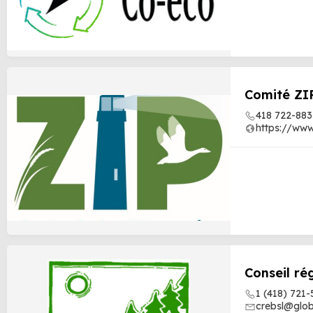
Comité ZIP
418 722-883
https://www
Conseil ré
1 (418) 721-
crebsl@globe