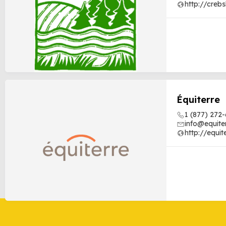
http://creb
Équiterre
1 (877) 272
info@equite
http://equit