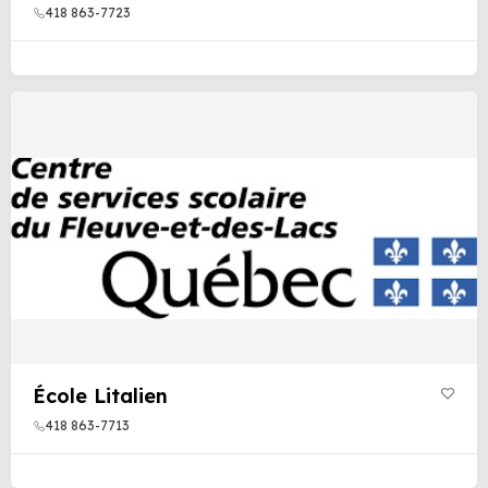
418 863-7723
École Litalien
418 863-7713