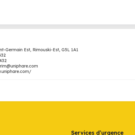
int-Germain Est, Rimouski-Est, G5L 1A1
432
432
terim@uniphare.com
.uniphare.com/
Services d’urgence