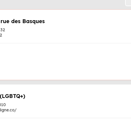
 rue des Basques
132
2
 (LGBTQ+)
010
rligne.co/