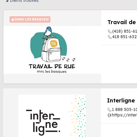
3
Items trouvés
DANS LES BASQUES!
Travail de
(418) 851-6
418 851-632
Interligne
1 888 505-1
https://inte