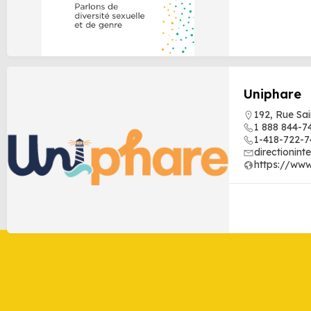
Uniphare
192, Rue Sa
1 888 844-7
1-418-722-7
directionin
https://www