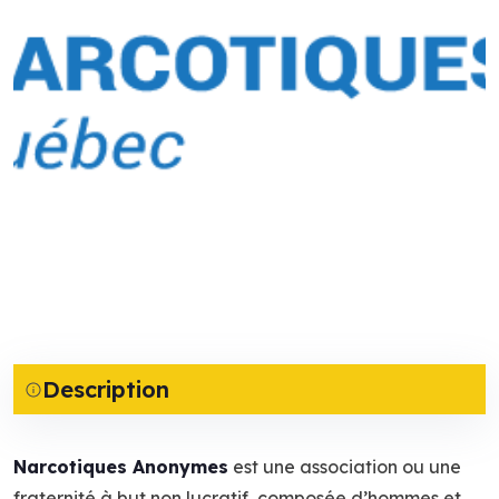
Description
Narcotiques Anonymes
est une association ou une
fraternité à but non lucratif, composée d’hommes et