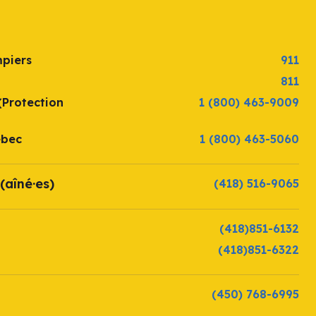
mpiers
911
811
(Protection
1 (800) 463-9009
ébec
1 (800) 463-5060
(aîné·es)
(418) 516-9065
(418)851-6132
(418)851-6322
(450) 768-6995