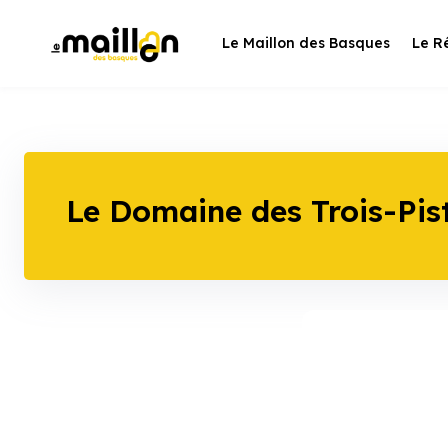
Skip
to
Le Maillon des Basques
Le R
content
Le Domaine des Trois-Pis