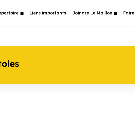
épertoire
Liens importants
Joindre Le Maillon
Faire
toles