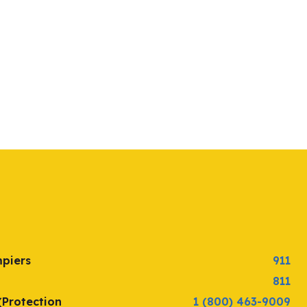
mpiers
911
811
(Protection
1 (800) 463-9009