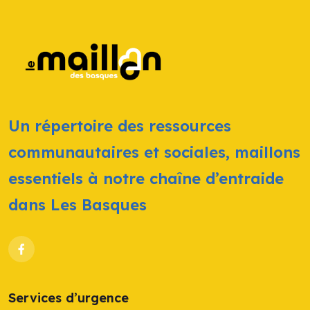
Les
options
peuvent
être
choisies
Un répertoire des ressources
sur
communautaires et sociales, maillons
la
essentiels à notre chaîne d’entraide
page
dans Les Basques
du
produit
Services d’urgence