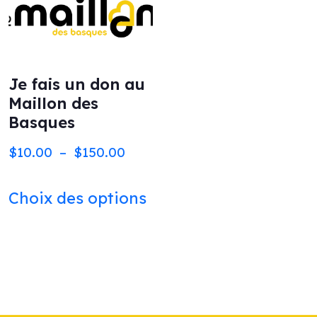
Je fais un don au
Maillon des
Basques
Plage
$
10.00
–
$
150.00
de
Ce
Choix des options
prix :
produit
$10.00
a
à
plusieurs
$150.00
variations.