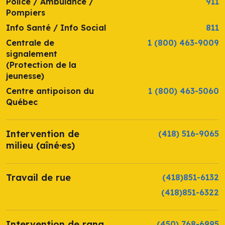
Police / Ambulance /
911
Pompiers
Info Santé / Info Social
811
Centrale de
1 (800) 463-9009
signalement
(Protection de la
jeunesse)
Centre antipoison du
1 (800) 463-5060
Québec
Intervention de
(418) 516-9065
milieu (aîné·es)
Travail de rue
(418)851-6132
(418)851-6322
Intervention de rang
(450) 768-6995