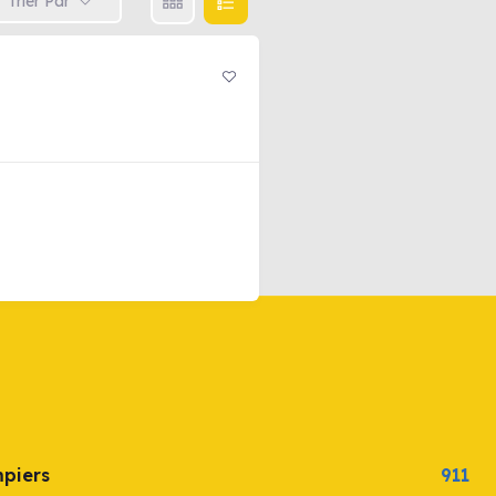
Trier Par
mpiers
911