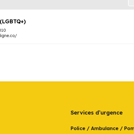
 (LGBTQ+)
010
rligne.co/
Services d’urgence
Police / Ambulance / Po