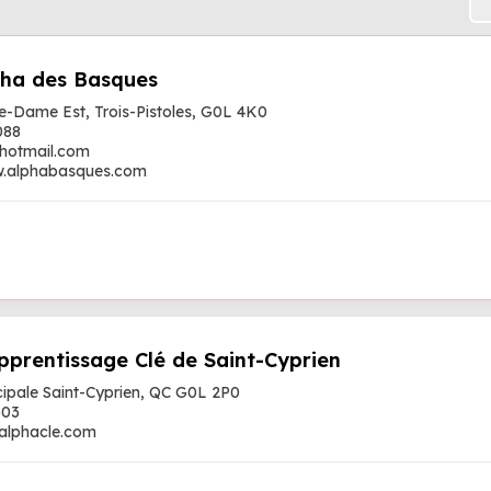
pha des Basques
re-Dame Est, Trois-Pistoles, G0L 4K0
088
hotmail.com
w.alphabasques.com
pprentissage Clé de Saint-Cyprien
ncipale Saint-Cyprien, QC G0L 2P0
603
alphacle.com