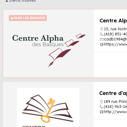
2
Items trouvés
DANS LES BASQUES!
Centre Al
15, rue Not
(418) 851-4
cadb1984@
https://ww
Centre d’a
189 rue Pri
(418) 963-1
http://www.